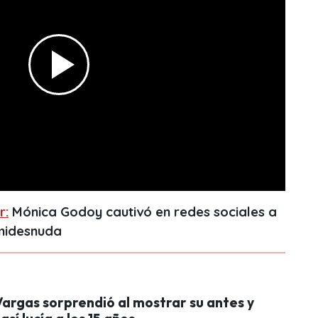
r:
Mónica Godoy cautivó en redes sociales a
emidesnuda
 Vargas sorprendió al mostrar su antes y