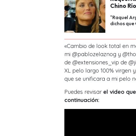
Chino Rí
"Raquel Ar
dichos que 
«Cambio de look total en 
mi @pablozelaznog y @tho
de @extensiones_vip de @ji
XL pelo largo 100% virgen y 
que se unificara a mi pelo n
Puedes revisar
el video qu
continuación: