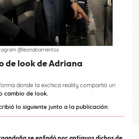
stagram @leonabarrientos
o de look de Adriana
forma donde la exchica reality compartió un
o cambio de look.
ribió lo siguiente junto a la publicación:
rgandoña se enfadó por antiguos dichos de