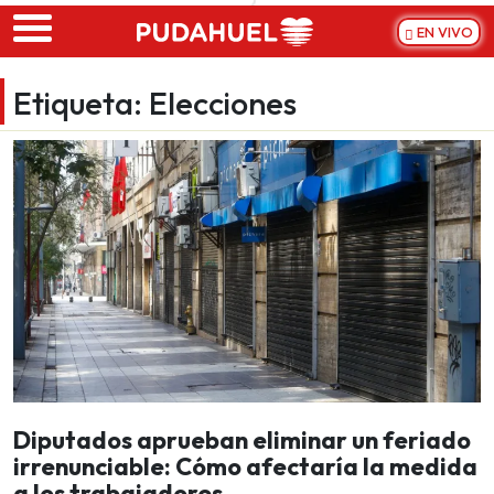
Skip to main content
EN VIVO
Etiqueta:
Elecciones
Diputados aprueban eliminar un feriado
irrenunciable: Cómo afectaría la medida
a los trabajadores