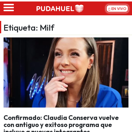
Skip to main content
EN VIVO
Etiqueta:
Milf
Confirmado: Claudia Conserva vuelve
con antiguo y exitoso programa que
incluye a nuevas integrantes