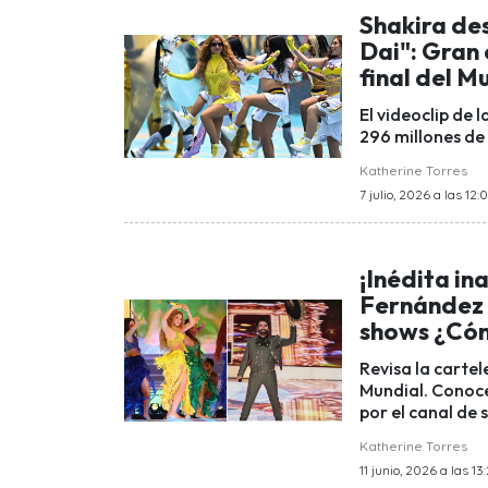
Shakira des
Dai": Gran
final del M
El videoclip de
296 millones de
Katherine Torres
7 julio, 2026 a las 12:
¡Inédita in
Fernández y
shows ¿Cóm
Revisa la carte
Mundial. Conoce 
por el canal de 
Katherine Torres
11 junio, 2026 a las 13