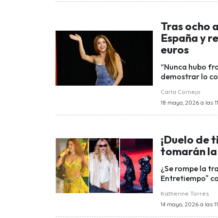
Tras ocho 
España y re
euros
“Nunca hubo fra
demostrar lo co
Carla Cornejo
18 mayo, 2026 a las 1
¡Duelo de t
tomarán la 
¿Se rompe la tr
Entretiempo" co
Katherine Torres
14 mayo, 2026 a las 11