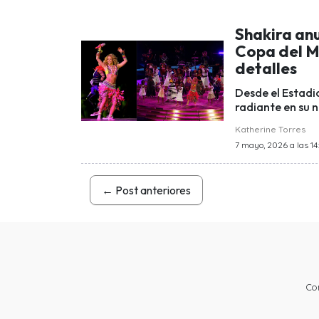
Shakira anu
Copa del M
detalles
Desde el Estadi
radiante en su 
Katherine Torres
7 mayo, 2026 a las 14
←
Post anteriores
Co