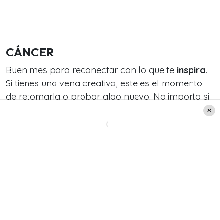
CÁNCER
Buen mes para reconectar con lo que te
inspira
.
Si tienes una vena creativa, este es el momento
de retomarla o probar algo nuevo. No importa si
es pintar, bailar, escribir o diseñar algo en casa
que te saque de la rutina.
LEO
Buena ocasión para
centrarte en el hogar
o la
familia, y tomarte tiempo para reorganizar tu
entorno, reconectar con tus raíces o simplemente
cuidar ese rincón donde cargas energía. A veces
es suficiente con hacer pequeñas reformas,