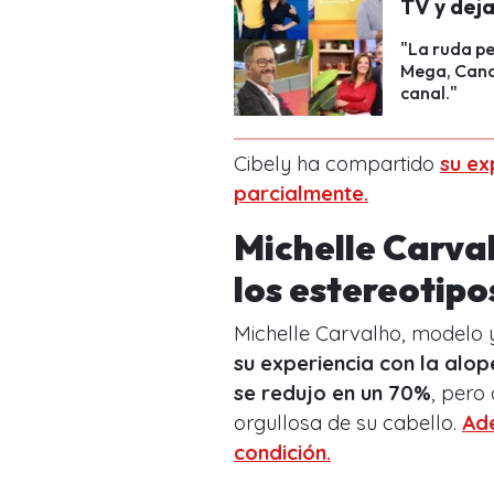
TV y dej
"La ruda pe
Mega, Canal
canal."
Cibely ha compartido
su ex
parcialmente.
Michelle Carva
los estereotip
Michelle Carvalho, modelo 
su experiencia con la alop
se redujo en un 70%
, pero
orgullosa de su cabello.
Ade
condición.