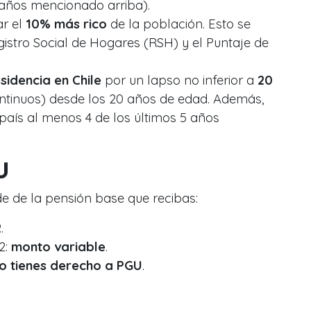
 años mencionado arriba).
ar el
10% más rico
de la población. Esto se
gistro Social de Hogares (RSH) y el Puntaje de
.
sidencia en Chile
por un lapso no inferior a
20
ntinuos) desde los 20 años de edad. Además,
 país al menos 4 de los últimos 5 años
U
 de la pensión base que recibas:
2
.
2:
monto variable
.
o tienes derecho a PGU
.