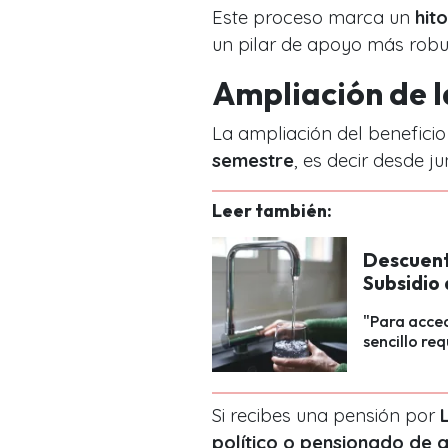
Este proceso marca un
hit
un pilar de apoyo más robus
Ampliación de 
La ampliación del benefici
semestre
, es decir desde ju
Leer también:
Descuento
Subsidio
"Para acced
sencillo req
Si recibes una pensión por
político o pensionado de 