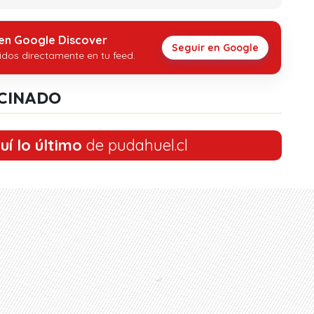
 en Google Discover
Seguir en Google
idos directamente en tu feed.
CINADO
uí lo último
de pudahuel.cl