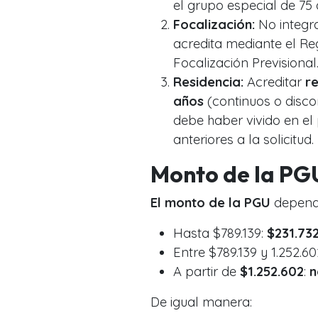
el grupo especial de 75
Focalización:
No integr
acredita mediante el Re
Focalización Previsional
Residencia:
Acreditar
re
años
(continuos o disco
debe haber vivido en el
anteriores a la solicitud.
Monto de la PG
El monto de la PGU
depende
Hasta $789.139:
$231.73
Entre $789.139 y 1.252.60
A partir de
$1.252.602
:
n
De igual manera: