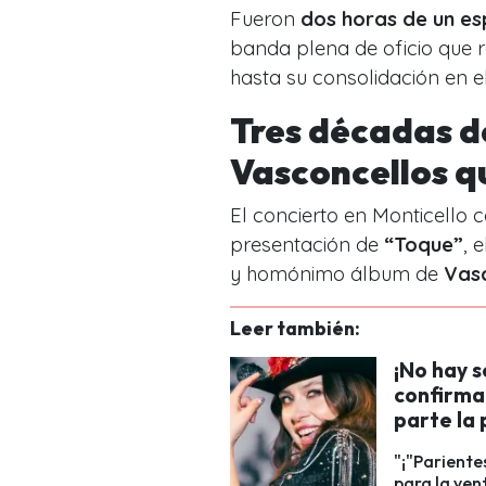
Fueron
dos horas de un es
banda plena de oficio que re
hasta su consolidación en e
Tres décadas de
Vasconcellos q
El concierto en Monticello c
presentación de
“Toque”
, 
y homónimo álbum de
Vas
Leer también:
¡No hay s
confirma
parte la
"¡"Pariente
para la ven