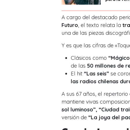
A cargo del destacado peri
Futuro
, el texto relata la
tr
una de las piezas discográf
Y es que las cifras de «Toqu
Clásicos como
“Mágico
de las
50 millones de r
El hit
“Las seis”
se cor
las radios chilenas du
A sus 67 años, el repertori
mantiene vivas composici
sol luminoso”, “Ciudad tra
versión de
“La joya del pac