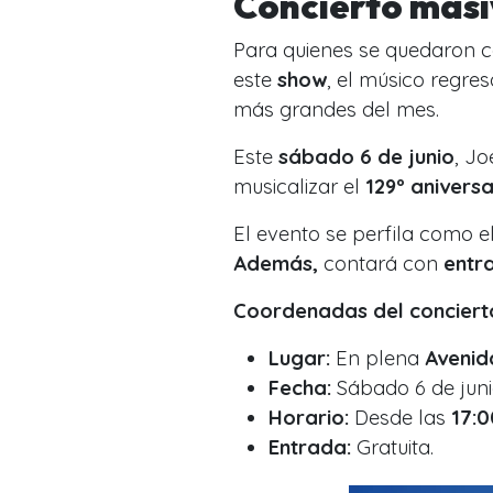
Concierto masi
Para quienes se quedaron 
este
show
, el músico regre
más grandes del mes.
Este
sábado 6 de junio
, J
musicalizar el
129º anivers
El evento se perfila como e
Además,
contará con
entr
Coordenadas del concierto
Lugar:
En plena
Avenid
Fecha:
Sábado 6 de juni
Horario:
Desde las
17:0
Entrada:
Gratuita.