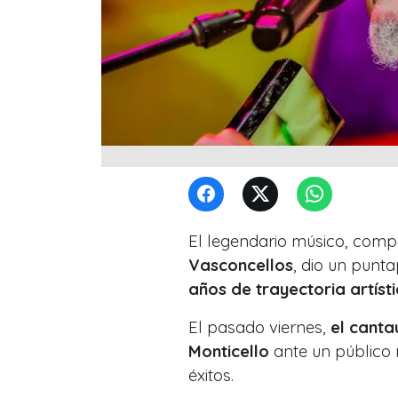
El legendario músico, compo
Vasconcellos
, dio un punta
años de trayectoria artíst
El pasado viernes,
el canta
Monticello
ante un público 
éxitos.