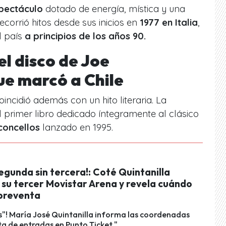
pectáculo
dotado de energía, mística y una
corrió hitos desde sus inicios en
1977 en Italia
,
l país
a principios de los años 90.
l disco de Joe
ue marcó a Chile
oincidió además con un hito literaria. La
el primer libro dedicado íntegramente al clásico
concellos
lanzado en 1995.
egunda sin tercera!: Coté Quintanilla
 su tercer Movistar Arena y revela cuándo
 preventa
s"! María José Quintanilla informa las coordenadas
ta de entradas en Punto Ticket."