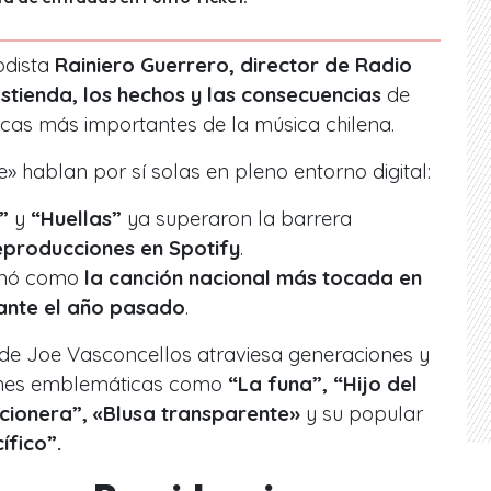
odista
Rainiero Guerrero, director de Radio
astienda, los hechos y las consecuencias
de
icas más importantes de la música chilena.
e» hablan por sí solas en pleno entorno digital:
”
y
“Huellas”
ya superaron la barrera
eproducciones en Spotify
.
onó como
la canción nacional más tocada en
rante el año pasado
.
o de Joe Vasconcellos atraviesa generaciones y
ones emblemáticas como
“La funa”, “Hijo del
icionera”, «Blusa transparente»
y su popular
ífico”.