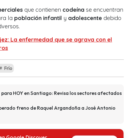
erciales
que contienen
codeína
se encuentran
ara la
población infantil
y
adolescente
debido
dversos.
ejez: La enfermedad que se agrava con el
ros
Frío
para HOY en Santiago: Revisa los sectores afectados
esperado freno de Raquel Argandoña a José Antonio
 en Google Discover