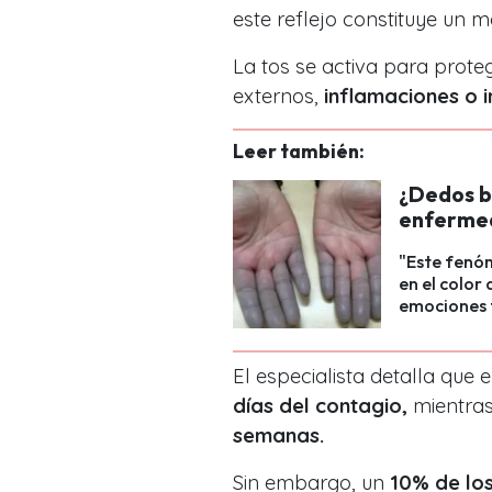
este reflejo constituye un
La tos se activa para prote
externos,
inflamaciones o i
Leer también:
¿Dedos b
enfermed
"Este fenóm
en el color
emociones 
El especialista detalla que 
días del contagio,
mientras
semanas.
Sin embargo, un
10% de los