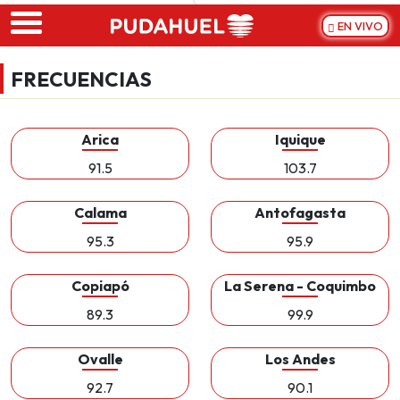
Skip to main content
EN VIVO
FRECUENCIAS
Arica
Iquique
91.5
103.7
Calama
Antofagasta
95.3
95.9
Copiapó
La Serena - Coquimbo
89.3
99.9
Ovalle
Los Andes
92.7
90.1