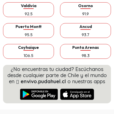
Valdivia
Osorno
92.5
91.9
Puerto Montt
Ancud
95.5
93.7
Coyhaique
Punta Arenas
106.5
98.3
¿No encuentras tu ciudad? Escúchanos
desde cualquier parte de Chile y el mundo
en
envivo.pudahuel.cl
o nuestras apps