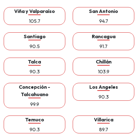
Viña y Valparaíso
San Antonio
105.7
94.7
Santiago
Rancagua
90.5
91.7
Talca
Chillán
90.3
103.9
Concepción -
Los Angeles
Talcahuano
90.3
99.9
Temuco
Villarica
90.3
89.7