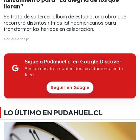
lloran”
Se trata de su tercer álbum de estudio, una obra que
recorrerá distintos ritmos latinoamericanos para
transformar las heridas en celebración.
Carla Cornejo
Sigue a Pudahuel.cl en Google Discover
Recibe nuestros contenidos directamente en tu
feed.
Seguir en Google
LO ÚLTIMO EN PUDAHUEL.CL