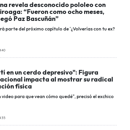
ena revela desconocido pololeo con
iroaga: “Fueron como ocho meses,
llegó Paz Bascuñán”
rá parte del próximo capítulo de '¿Volverías con tu ex?
4:40
í en un cerdo depresivo": Figura
nacional impacta al mostrar su radical
ción física
n video para que vean cómo quedé", precisó el exchico
4:35