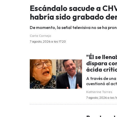
Escándalo sacude a CHV:
habría sido grabado den
De momento, la señal televisiva no se ha pron
Carla Cornejo
7 agosto, 2026 a las 17:20
"Él se llen
dispara con
ácida críti
A través de una
cuestionó al ac
Katherine Torres
7 agosto, 2026 a las 1