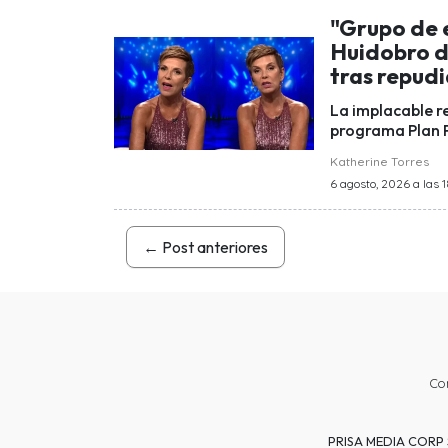
"Grupo de 
Huidobro d
tras repud
La implacable r
programa Plan P
Katherine Torres
6 agosto, 2026 a las 
←
Post anteriores
Co
PRISA MEDIA CORP SP