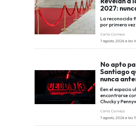
Revelan a l
2027: nunca
La reconocida fi
por primera vez 
Carla Cornejo
7 agosto, 2026 a las 1
No apto par
Santiago q
nunca antes
Een el espacio u
encontrarse con
Chucky y Pennyw
Carla Cornejo
7 agosto, 2026 a las 1