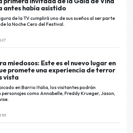
a primera invitada de la Gala de Viña
 antes había asistido
gura de la TV cumplirá uno de sus sueños al ser parte
de la Noche Cero del Festival.
6:27
a miedosos: Este es el nuevo lugar en
ue promete una experiencia de terror
 vista
bicado en Barrio Italia, los visitantes podrán
 personajes como Annabelle, Freddy Krueger, Jason,
ise.
5:30