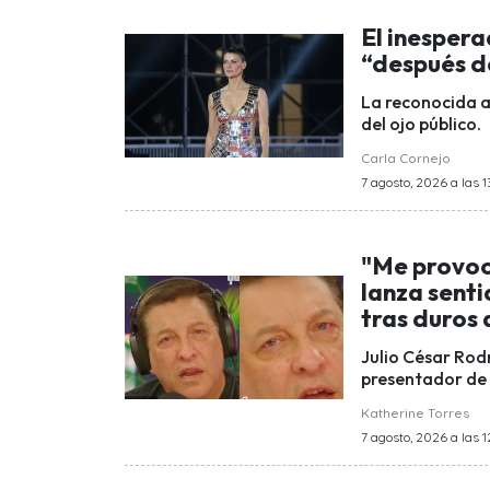
El inespera
“después de
La reconocida a
del ojo público.
Carla Cornejo
7 agosto, 2026 a las 1
"Me provoc
lanza sent
tras duros
Julio César Rod
presentador de T
Katherine Torres
7 agosto, 2026 a las 1