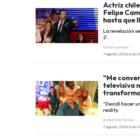
Actriz chil
Felipe Cam
hasta que 
La revelación se
2'.
Carla Cornejo
7 agosto, 2026 a las 1
"Me convert
televisiva 
transforma
“Decidí hacer u
reality.
Katherine Torres
7 agosto, 2026 a las 1