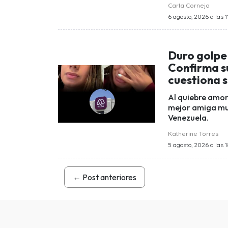
Carla Cornejo
6 agosto, 2026 a las 11
Duro golpe
Confirma su
cuestiona s
Al quiebre amor
mejor amiga mur
Venezuela.
Katherine Torres
5 agosto, 2026 a las 1
←
Post anteriores