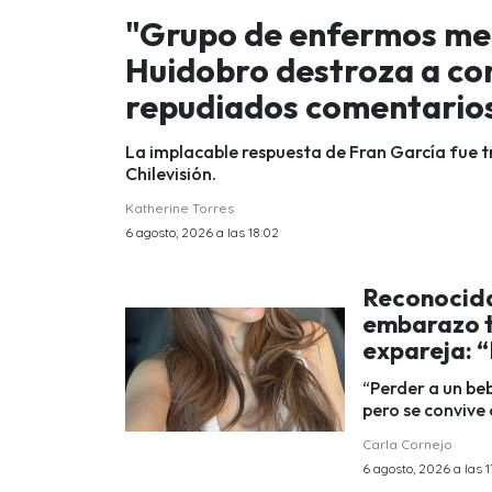
"Grupo de enfermos men
Huidobro destroza a co
repudiados comentario
La implacable respuesta de Fran García fue 
Chilevisión.
Katherine Torres
6 agosto, 2026 a las 18:02
Reconocida
embarazo t
expareja: 
“Perder a un beb
pero se convive 
Carla Cornejo
6 agosto, 2026 a las 1