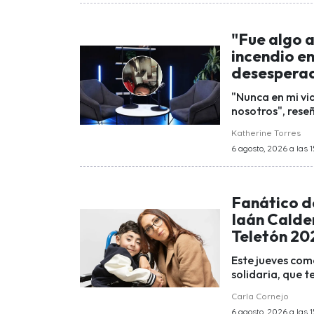
"Fue algo a
incendio e
desespera
"Nunca en mi vid
nosotros", reseñ
Katherine Torres
6 agosto, 2026 a las 1
Fanático de
Iaán Calder
Teletón 20
Este jueves com
solidaria, que 
Carla Cornejo
6 agosto, 2026 a las 1