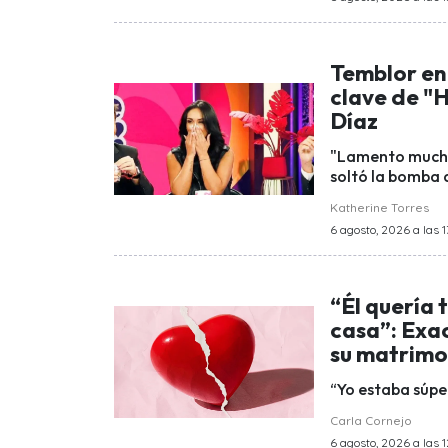
Temblor en 
clave de "
Díaz
"Lamento mucho 
soltó la bomba 
Katherine Torres
6 agosto, 2026 a las 1
“Él quería 
casa”: Exa
su matrimo
“Yo estaba súpe
Carla Cornejo
6 agosto, 2026 a las 1