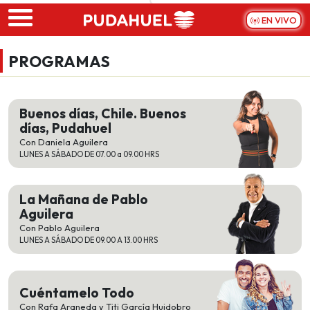
Skip to main content
EN VIVO
PROGRAMAS
Buenos días, Chile. Buenos
días, Pudahuel
Con Daniela Aguilera
LUNES A SÁBADO DE 07.00 a 09.00 HRS
La Mañana de Pablo
Aguilera
Con Pablo Aguilera
LUNES A SÁBADO DE 09.00 A 13.00 HRS
Cuéntamelo Todo
Con Rafa Araneda y Titi García Huidobro