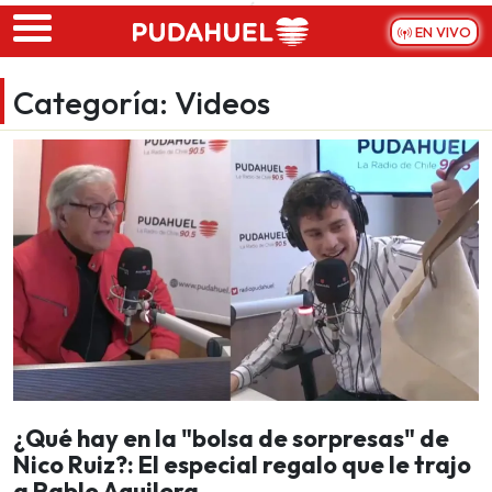
Skip to main content
EN VIVO
Categoría:
Videos
¿Qué hay en la "bolsa de sorpresas" de
Nico Ruiz?: El especial regalo que le trajo
a Pablo Aguilera