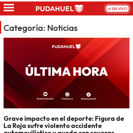
Skip to main content
EN VIVO
Categoría:
Noticias
Grave impacto en el deporte: Figura de
La Roja sufre violento accidente
automovilístico y queda con severas