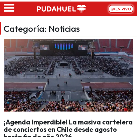
Skip to main content
EN VIVO
Categoría:
Noticias
¡Agenda imperdible! La masiva cartelera
de conciertos en Chile desde agosto
hasta fin de año 2026