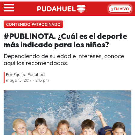
Skip to main content
EN VIVO
CONTENIDO PATROCINADO
#PUBLINOTA. ¿Cuál es el deporte
más indicado para los niños?
Dependiendo de su edad e intereses, conoce
aquí los recomendados.
Por
Equipo Pudahuel
mayo 15, 2017 - 2:15 pm