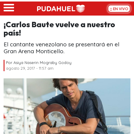
Skip to main content
EN VIVO
¡Carlos Baute vuelve a nuestro
país!
El cantante venezolano se presentará en el
Gran Arena Monticello.
Por
Asiya Naserin Mograby Godoy
agosto 29, 2017 - 11:57 am