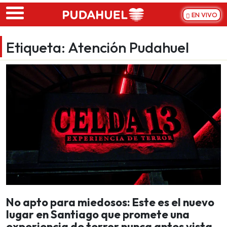
Skip to main content
EN VIVO
Etiqueta:
Atención Pudahuel
No apto para miedosos: Este es el nuevo
lugar en Santiago que promete una
experiencia de terror nunca antes vista