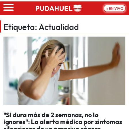
Skip to main content
EN VIVO
Etiqueta:
Actualidad
"Si dura más de 2 semanas, no lo
ignores": La alerta médica por síntomas
silenciosos de un agresivo cáncer