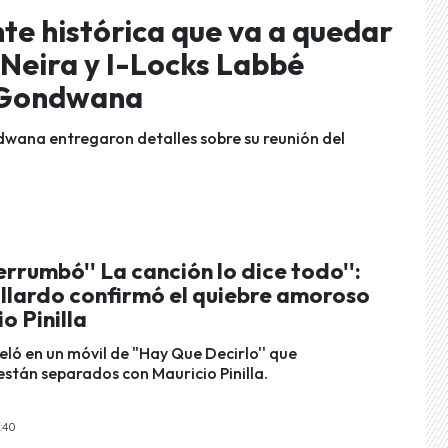
te histórica que va a quedar
 Neira y I-Locks Labbé
e Gondwana
wana entregaron detalles sobre su reunión del
rrumbó'' La canción lo dice todo'':
allardo confirmó el quiebre amoroso
o Pinilla
eló en un móvil de "Hay Que Decirlo'' que
stán separados con Mauricio Pinilla.
:40