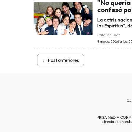
"No quería 
confesó por
La actriz nacio
los Espíritus'',
Catalina Díaz
4 mayo, 2026 a las 2
←
Post anteriores
Co
PRISA MEDIA CORP SP
ofrecidos en est