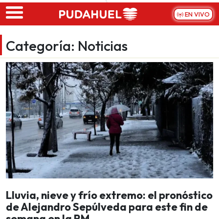
Skip to main content
EN VIVO
Categoría:
Noticias
Lluvia, nieve y frío extremo: el pronóstico
de Alejandro Sepúlveda para este fin de
semana en la RM