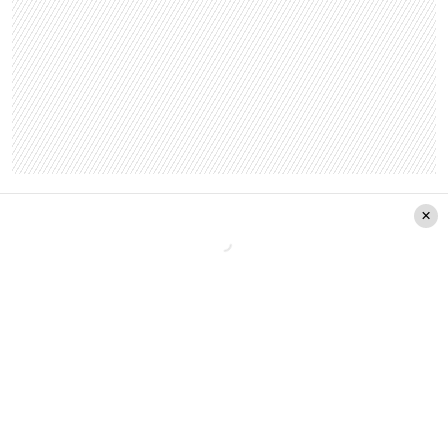
Cecilia Ortiz Espinosa / 15.11*.***-* / Libro
«CONDORITO EN MI ESCUELA»
Cecilia Antonieta Méndez Castillo / 1.09****-*
/ Juego «BATTLE PACK»