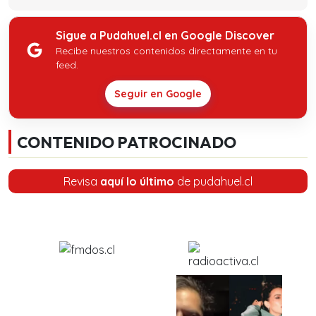
Sigue a Pudahuel.cl en Google Discover
Recibe nuestros contenidos directamente en tu
feed.
Seguir en Google
CONTENIDO PATROCINADO
Revisa
aquí lo último
de pudahuel.cl