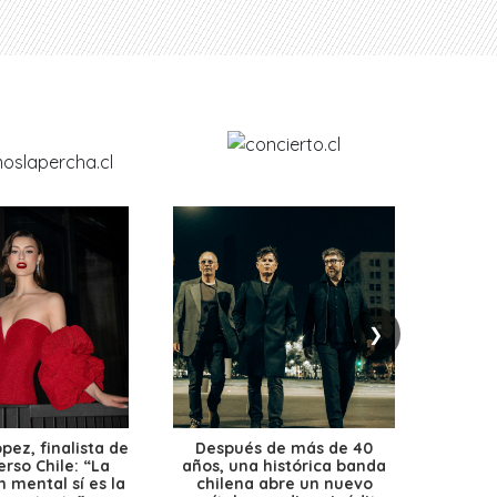
❯
ez, finalista de
Después de más de 40
Ante 
erso Chile: “La
años, una histórica banda
petr
 mental sí es la
chilena abre un nuevo
precio