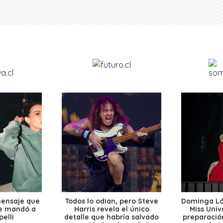
mensaje que
Todos lo odian, pero Steve
Dominga Lóp
le mandó a
Harris revela el único
Miss Univ
elli
detalle que habría salvado
preparación