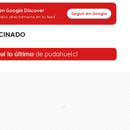
 en Google Discover
Seguir en Google
idos directamente en tu feed.
CINADO
uí lo último
de pudahuel.cl