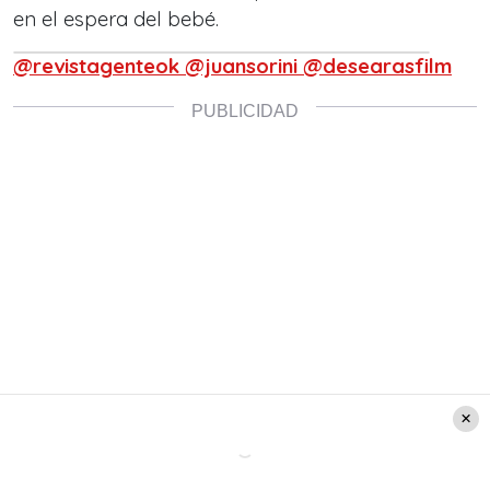
en el espera del bebé.
@revistagenteok @juansorini @desearasfilm