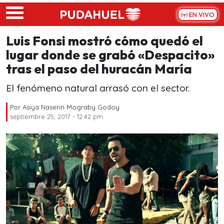
Skip to main content
EN VIVO
Luis Fonsi mostró cómo quedó el
lugar donde se grabó «Despacito»
tras el paso del huracán María
El fenómeno natural arrasó con el sector.
Por
Asiya Naserin Mograby Godoy
septiembre 25, 2017 - 12:42 pm