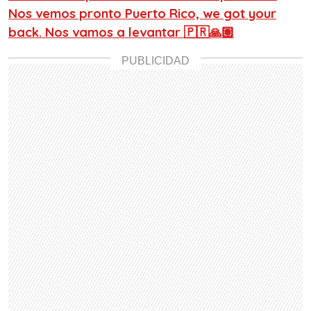
Nos vemos pronto Puerto Rico, we got your
back. Nos vamos a levantar 🇵🇷🙏🏽