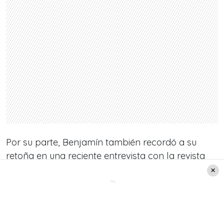
Por su parte, Benjamín también recordó a su
retoña en una reciente entrevista con la revista
Hola. «No hay solo un día que no piense en
Blanca, soy un hombre extraviado y en ese
sentido la ‘China’ comparte mi dolor desde el
lugar que se puede (…) Ahora vengo de un
proceso largo con una psicóloga acá en