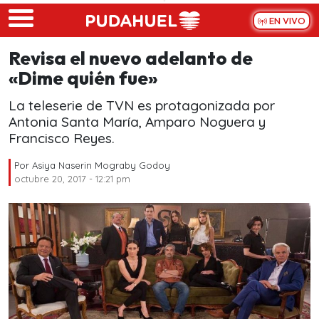
Skip to main content
EN VIVO
Revisa el nuevo adelanto de
«Dime quién fue»
La teleserie de TVN es protagonizada por
Antonia Santa María, Amparo Noguera y
Francisco Reyes.
Por
Asiya Naserin Mograby Godoy
octubre 20, 2017 - 12:21 pm