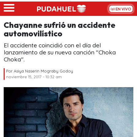
Skip to main content
EN VIVO
Chayanne sufrió un accidente
automovilístico
El accidente coincidió con el día del
lanzamiento de su nueva canción "Choka
Choka".
Por
Asiya Naserin Mograby Godoy
noviembre 15, 2017 - 10:32 am