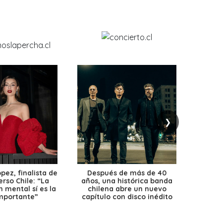
❯
ez, finalista de
Después de más de 40
Ante 
erso Chile: “La
años, una histórica banda
petr
 mental sí es la
chilena abre un nuevo
precio
mportante”
capítulo con disco inédito