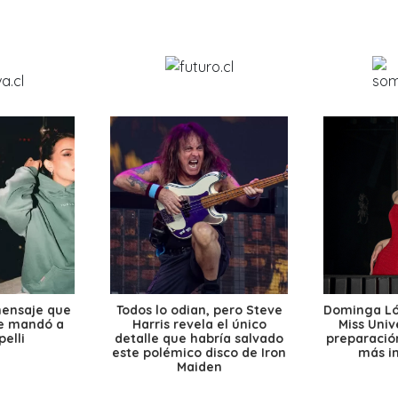
mensaje que
Todos lo odian, pero Steve
Dominga Lóp
le mandó a
Harris revela el único
Miss Univ
elli
detalle que habría salvado
preparación
este polémico disco de Iron
más i
Maiden