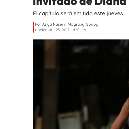
invitado de Diana
El capítulo será emitido este jueves.
Por
Asiya Naserin Mograby Godoy
noviembre 23, 2017 - 4:41 pm