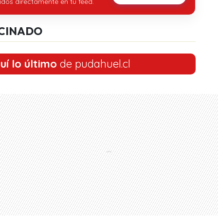
idos directamente en tu feed.
CINADO
uí lo último
de pudahuel.cl