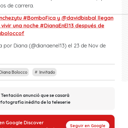
os de carrera.
nchezytu #BomboFica y @davidbisbal llegan
vivir una noche #DianaEnEl13 después de
aboloccof
a por Diana (@dianaenel13) el
23 de Nov de
Diana Bolocco
Invitado
 Tentación anunció que se casará
otografía inédita de la teleserie
 en Google Discover
Seguir en Google