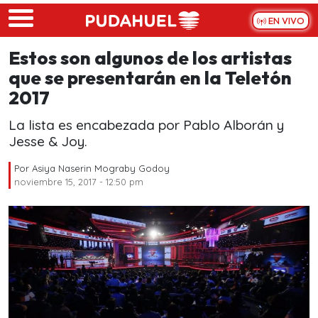
Skip to main content
EN VIVO
Estos son algunos de los artistas
que se presentarán en la Teletón
2017
La lista es encabezada por Pablo Alborán y
Jesse & Joy.
Por
Asiya Naserin Mograby Godoy
noviembre 15, 2017 - 12:50 pm