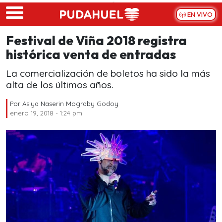
Skip to main content
EN VIVO
Festival de Viña 2018 registra
histórica venta de entradas
La comercialización de boletos ha sido la más
alta de los últimos años.
Por
Asiya Naserin Mograby Godoy
enero 19, 2018 - 1:24 pm