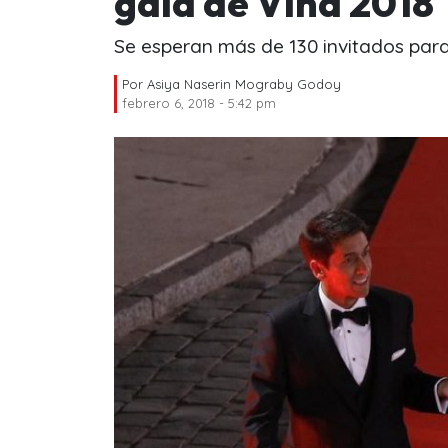
gala de Viña 2018
Se esperan más de 130 invitados para
Por
Asiya Naserin Mograby Godoy
febrero 6, 2018 - 5:42 pm