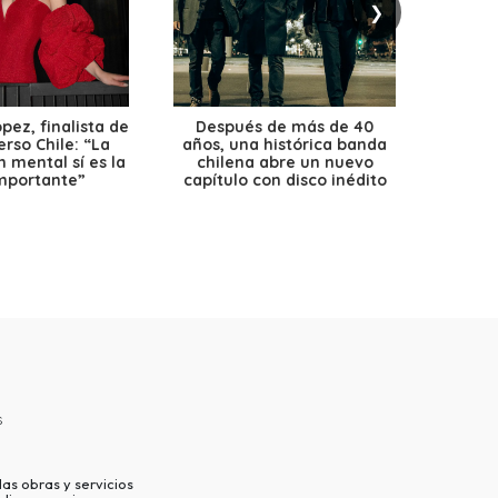
❯
ez, finalista de
Después de más de 40
Ante 
erso Chile: “La
años, una histórica banda
petr
 mental sí es la
chilena abre un nuevo
precio
mportante”
capítulo con disco inédito
s
as obras y servicios