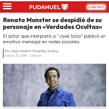
Skip to main content
EN VIVO
Renato Munster se despidió de su
personaje en «Verdades Ocultas»
El actor que interpretó a "José Soto" publicó un
emotivo mensaje en redes sociales.
Por
Asiya Naserin Mograby Godoy
marzo 13, 2018 - 2:58 pm