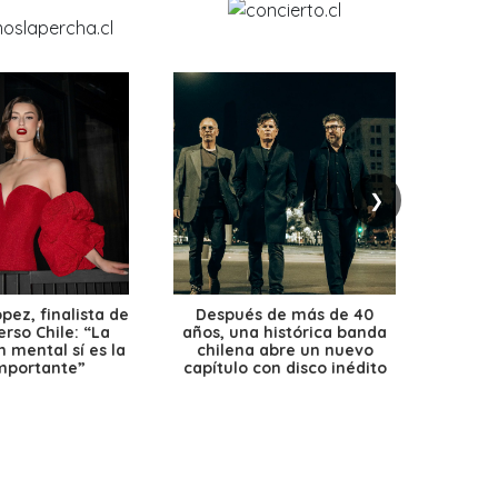
❯
ez, finalista de
Después de más de 40
Ante 
erso Chile: “La
años, una histórica banda
petr
 mental sí es la
chilena abre un nuevo
precio
mportante”
capítulo con disco inédito