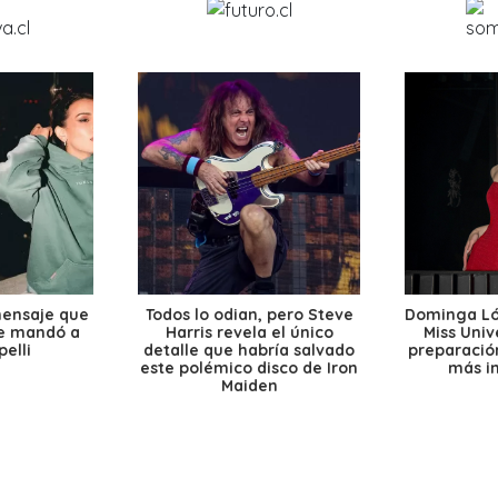
mensaje que
Todos lo odian, pero Steve
Dominga Lóp
le mandó a
Harris revela el único
Miss Univ
elli
detalle que habría salvado
preparación
este polémico disco de Iron
más i
Maiden