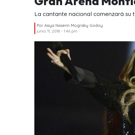
Gran Arena Monti
La cantante nacional comenzará su t
Por
Asiya Naserin Mograby Godoy
junio 11, 2018 - 1:46 pm