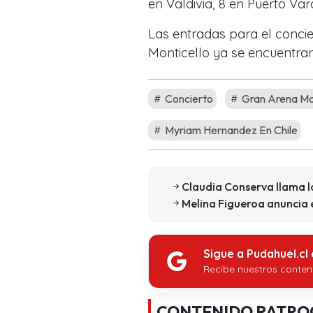
en Valdivia, 8 en Puerto Va
Las entradas para el conc
Monticello ya se encuentra
Concierto
Gran Arena Mon
Myriam Hernandez En Chile
Claudia Conserva llama la
Melina Figueroa anuncia e
Sigue a Pudahuel.cl
Recibe nuestros conten
CONTENIDO PATRO