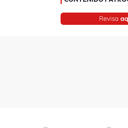
Revisa
aq