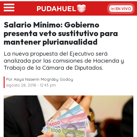
Skip to main content
EN VIVO
Salario Mínimo: Gobierno
presenta veto sustitutivo para
mantener plurianualidad
La nueva propuesta del Ejecutivo será
analizada por las comisiones de Hacienda y
Trabajo de la Cámara de Diputados.
Por
Asiya Naserin Mograby Godoy
agosto 28, 2018 - 12:43 pm