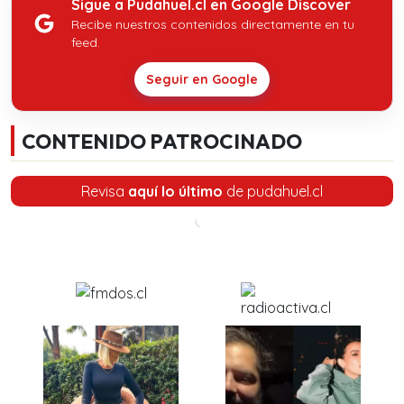
Sigue a Pudahuel.cl en Google Discover
Recibe nuestros contenidos directamente en tu
feed.
Seguir en Google
CONTENIDO PATROCINADO
Revisa
aquí lo último
de pudahuel.cl