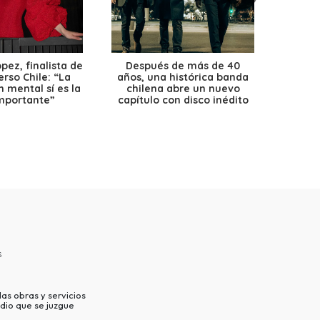
ez, finalista de
Después de más de 40
Ante 
erso Chile: “La
años, una histórica banda
petr
 mental sí es la
chilena abre un nuevo
precio
mportante”
capítulo con disco inédito
s
as obras y servicios
dio que se juzgue