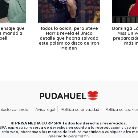
mensaje que
Todos lo odian, pero Steve
Dominga Lóp
le mandó a
Harris revela el único
Miss Univ
elli
detalle que habría salvado
preparación
este polémico disco de Iron
más i
Maiden
ntacto comercial
Aviso legal
Política de privacidad
Política de cookie
©
PRISA MEDIA CORP SPA
Todos los derechos reservados.
A expresa su reserva de derechos en cuanto a la reproducción y uso de l
e sitio web, abarcando los medios de lectura mecánica o cualquier otro me
adecuado para tal fin.