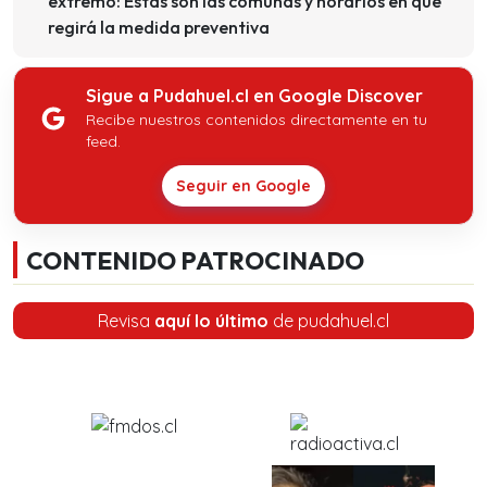
extremo: Estas son las comunas y horarios en que
regirá la medida preventiva
Sigue a Pudahuel.cl en Google Discover
Recibe nuestros contenidos directamente en tu
feed.
Seguir en Google
CONTENIDO PATROCINADO
Revisa
aquí lo último
de pudahuel.cl