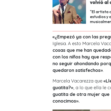
volvió al
"El artista
estudios y 
musicalmen
«¿Empezó ya con las pregu
Iglesia. A esto Marcela Va
cosas que me han quedado 
con los niños hay que res
no seguir ahondando porq
quedaron satisfechos»
.
Marcela Vacarezza que
«Ll
guatita?»
, a lo que ella le 
guatita de otra mujer que 
conocimos».