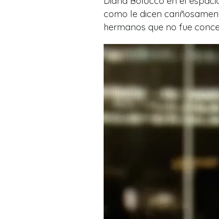
Diana Bolocco en el espacio
como le dicen cariñosament
hermanos que no fue conceb