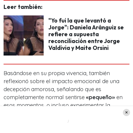
Leer también:
"Yo fui la que levantó a
Jorge": Daniela Aránguiz se
refiere a supuesta
reconciliación entre Jorge
Valdivia y Maite Orsini
Basándose en su propia vivencia, también
reflexionó sobre el impacto emocional de una
decepción amorosa, señalando que es
completamente normal sentirse
«pequeño»
en
esos momentos, o incluso experimentar la
sensación de
«haber perdido tu propio valor»
.
Sin embargo, destacó la importancia del entorno