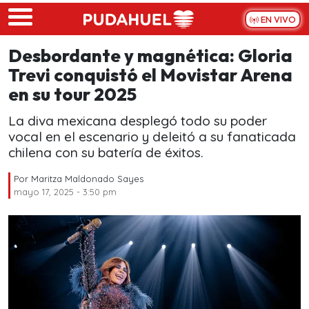
Skip to main content
EN VIVO
Desbordante y magnética: Gloria
Trevi conquistó el Movistar Arena
en su tour 2025
La diva mexicana desplegó todo su poder
vocal en el escenario y deleitó a su fanaticada
chilena con su batería de éxitos.
Por
Maritza Maldonado Sayes
mayo 17, 2025 - 3:50 pm