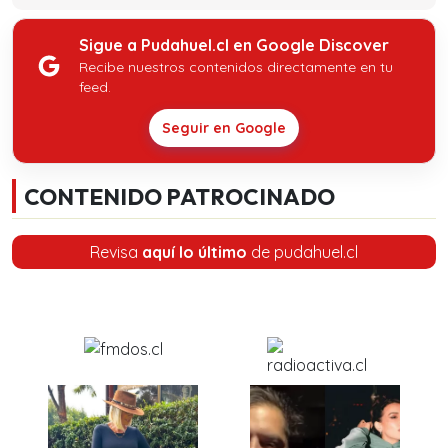
Sigue a Pudahuel.cl en Google Discover
Recibe nuestros contenidos directamente en tu
feed.
Seguir en Google
CONTENIDO PATROCINADO
Revisa
aquí lo último
de pudahuel.cl