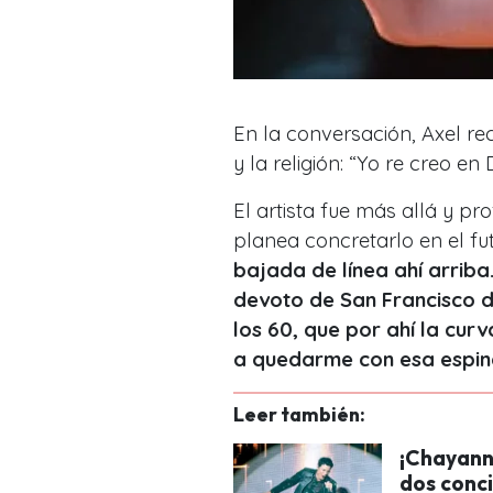
En la conversación, Axel re
y la religión: “Yo re creo en
El artista fue más allá y p
planea concretarlo en el fu
bajada de línea ahí arriba
devoto de San Francisco de 
los 60, que por ahí la cur
a quedarme con esa espina
Leer también:
¡Chayann
dos conci