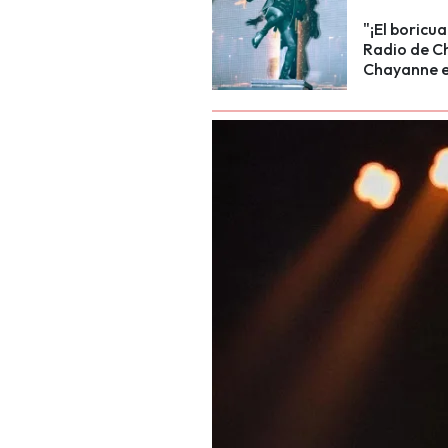
"¡El boricu
Radio de Ch
Chayanne e