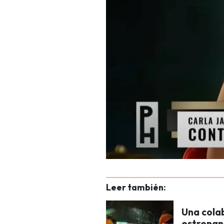
Leer también:
Una colab
estrenan 