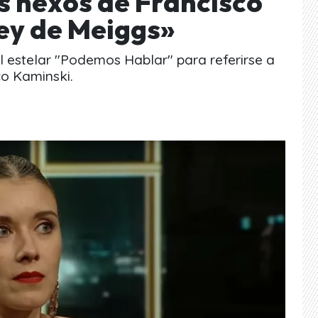
los nexos de Francisco
rey de Meiggs»
el estelar "Podemos Hablar" para referirse a
co Kaminski.