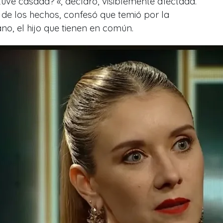
tuve casada?’
«
, declaró, visiblemente afectada.
de los hechos, confesó que temió por la
no, el hijo que tienen en común.