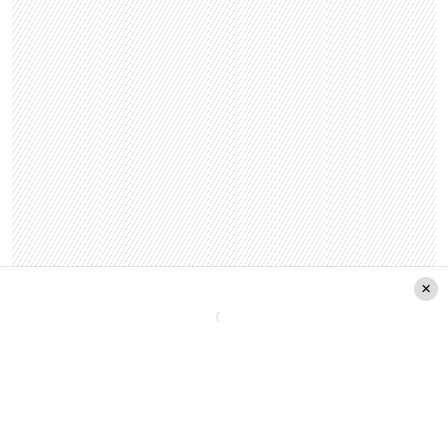
Por otro lado, habló sobre sus recientes
colaboraciones internacionales: destacó su
admiración por Nathy Peluso, con quien lanzó
“La
Tirana”
, y celebró su participación junto a Rauw
Alejandro en
“Callejón de los Secretos”
, una salsa