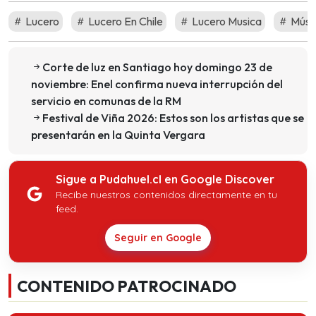
Lucero
Lucero En Chile
Lucero Musica
Músi
Corte de luz en Santiago hoy domingo 23 de
noviembre: Enel confirma nueva interrupción del
servicio en comunas de la RM
Festival de Viña 2026: Estos son los artistas que se
presentarán en la Quinta Vergara
Sigue a Pudahuel.cl en Google Discover
Recibe nuestros contenidos directamente en tu
feed.
Seguir en Google
CONTENIDO PATROCINADO