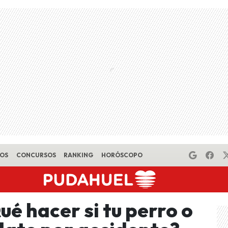
EOS
CONCURSOS
RANKING
HORÓSCOPO
é hacer si tu perro o