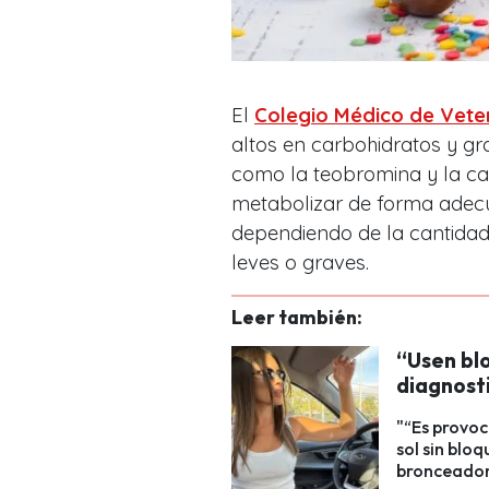
El
Colegio Médico de Veter
altos en carbohidratos y gr
como la teobromina y la ca
metabolizar de forma adecu
dependiendo de la cantidad
leves o graves.
Leer también:
“Usen bl
diagnosti
"“Es provoc
sol sin blo
bronceado