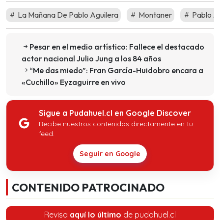
La Mañana De Pablo Aguilera
Montaner
Pablo Ag
Pesar en el medio artístico: Fallece el destacado
actor nacional Julio Jung a los 84 años
“Me das miedo”: Fran García-Huidobro encara a
«Cuchillo» Eyzaguirre en vivo
Sigue a Pudahuel.cl en Google Discover
Recibe nuestros contenidos directamente en tu
feed.
Seguir en Google
CONTENIDO PATROCINADO
Revisa
aquí lo último
de pudahuel.cl