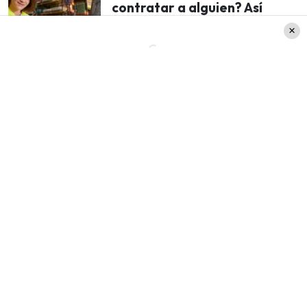
contratar a alguien? Así
puedes ser parte de la Micro
Laboral de Radio Pudahuel
«Un gran hombre»
Pato Sotomayor también se refirió a lo expresado
por el actor Pato Torres, ex pareja de Titi y amigo
de Fernando Kliche durante décadas, a quien el
día de ayer recordó con emoción la calidad
humana del intérprete.